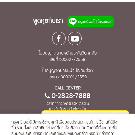
พูดคุยกับเรา
ใบอนุญาตนายหน้าประกันวินาศภัย
เลขที่ ว00027/2558
ใบอนุญาตนายหน้าประกันชีวิต
เลขที่ ช000001/2559
CALL CENTER
0-2828-7888
เวลาทำการ จ-ศ 8.30-17.30 น.
(ยกเว้นวันหยุดนักขัตฤกษ์)
เกี่ยวกับกรุงศรี ออโต้ โบรคเกอร์
ข้อตกลงการใช้งาน
กรุงศรี ออโต้ มีการใช้งานคุกกี้ เพื่อมอบประสบการณ์การใช้งานที่ดียิ่ง
ติดต่อให้น้องคานะช่วยเหลือได้ที่นี่ค่ะ
ขึ้น รวมทั้งเสนอสิทธิประโยชน์ที่ตรงใจ เลือก 'ยอมรับคุกกี้ทั้งหมด' เพื่อ
ข้อมูลส่วนบุคคลและนโยบายเกี่ยวกับความเป็นส่วนตัว
การเปิดเผยข้อมูล
รับมอบประสบการณ์ที่ดีและสิทธิประโยชน์ดังกล่าว หรือ 'ตั้งค่าคุกกี้'