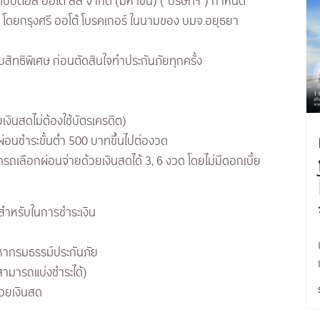
แคปปิตอล ออโต้ ลีส จำกัด (มหาชน) (“บริษัทฯ”) กำหนด
์ โดยกรุงศรี ออโต้ โบรคเกอร์ ในนามของ บมจ.อยุธยา
บสิทธิพิเศษ ก่อนตัดสินใจทำประกันภัยทุกครั้ง
งินสดไม่ต้องใช้บัตรเครดิต)
่อนชำระขั้นต่ำ 500 บาทขึ้นไปต่องวด
ารถเลือกผ่อนจ่ายด้วยเงินสดได้ 3, 6 งวด โดยไม่มีดอกเบี้ย
ช้สำหรับในการชำระเงิน
ดหากรมธรรม์ประกันภัย
่สามารถแบ่งชำระได้)
้วยเงินสด