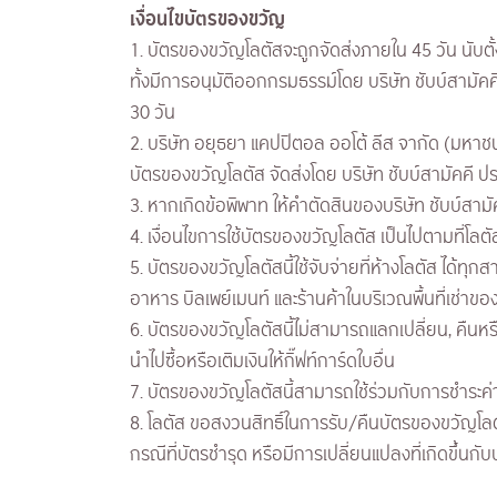
​เงื่อนไขบัตรของขวัญ
1. บัตรของขวัญโลตัสจะถูกจัดส่งภายใน 45 วัน นับตั้
ทั้งมีการอนุมัติออกกรมธรรม์โดย บริษัท ชับบ์สามั
30 วัน
2. บริษัท อยุธยา แคปปิตอล ออโต้ ลีส จากัด (มหาช
บัตรของขวัญโลตัส จัดส่งโดย บริษัท ชับบ์สามัคคี ป
3. หากเกิดข้อพิพาท ให้คำตัดสินของบริษัท ชับบ์สามัค
4. เงื่อนไขการใช้บัตรของขวัญโลตัส เป็นไปตามที่โล
5. บัตรของขวัญโลตัสนี้ใช้จับจ่ายที่ห้างโลตัส ได้ทุก
อาหาร บิลเพย์เมนท์ และร้านค้าในบริเวณพื้นที่เช่าขอ
6. บัตรของขวัญโลตัสนี้ไม่สามารถแลกเปลี่ยน, คืนห
นำไปซื้อหรือเติมเงินให้กิ๊ฟท์การ์ดใบอื่น
7. บัตรของขวัญโลตัสนี้สามารถใช้ร่วมกับการชำระค่า
8. โลตัส ขอสงวนสิทธิ์ในการรับ/คืนบัตรของขวัญโ
กรณีที่บัตรชำรุด หรือมีการเปลี่ยนแปลงที่เกิดขึ้นก