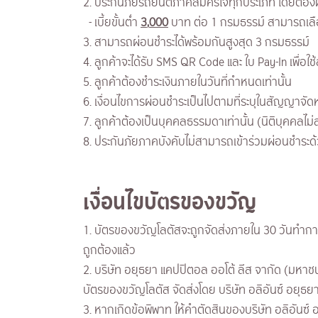
2. ประกันภัยรถยนต์ภาคสมัครใจทุกประเภท โดยต้อง
- เบี้ยขั้นต่ำ
3
,
000
บาท ต่อ 1 กรมธรรม์ สามารถเลื
3. สามารถผ่อนชำระได้พร้อมกันสูงสุด 3 กรมธรรม์
4. ลูกค้าจะได้รับ SMS QR Code และ ใบ Pay-In เพื่อใ
5. ลูกค้าต้องชำระเงินภายในวันที่กำหนดเท่านั้น
6. เงื่อนไขการผ่อนชำระเป็นไปตามที่ระบุในสัญญาจั
7. ลูกค้าต้องเป็นบุคคลธรรมดาเท่านั้น (นิติบุคคลไม
8. ประกันภัยภาคบังคับไม่สามารถเข้าร่วมผ่อนชำระด
เงื่อนไขบัตรของขวัญ
1. บัตรของขวัญโลตัสจะถูกจัดส่งภายใน 30 วันทำการน
ถูกต้องแล้ว
2. บริษัท อยุธยา แคปปิตอล ออโต้ ลีส จากัด (มหาช
บัตรของขวัญโลตัส จัดส่งโดย บริษัท อลิอันซ์ อยุธย
3. หากเกิดข้อพิพาท ให้คำตัดสินของบริษัท อลิอันซ์ 