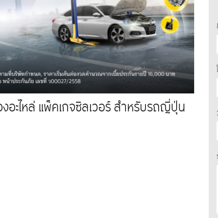
องอะไหล่ แพ็คเกจซิลเวอร์ สำหรับรถญี่ปุ่น