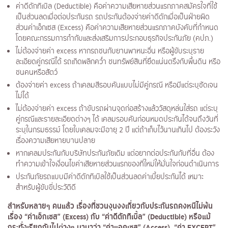
ค่าดีดักทิเบิล (Deductible) คือค่าความเสียหายส่วนแรกภาคสมัครใจที่ใช้
เป็นส่วนลดเมื่อต่อประกันรถ รถประกันต้องจ่ายค่าดีดักเมื่อเป็นฝ่ายผิด
ส่วนค่าเอ็กเซส (Excess) คือค่าความเสียหายส่วนแรกภาคบังคับที่กำหนด
โดยคณะกรรมการกำกับและส่งเสริมการประกอบธุรกิจประกันภัย (คปภ.)
ไม่ต้องจ่ายค่า excess หากรถชนกับยานพาหนะอื่น หรือผู้ขับระบุราย
ละเอียดคู่กรณีได้ รถเกิดพลิกคว่ำ ชนทรัพย์สินที่ยึดแน่นตรึงกับพื้นดิน หรือ
ชนคนหรือสัตว์
ต้องจ่ายค่า excess ถ้าเคลมสีรอบคันแบบไม่มีคู่กรณี หรือมีแต่ระบุชัดเจน
ไม่ได้
ไม่ต้องจ่ายค่า excess ถ้าขับรถผ่านจุดก่อสร้างแล้ววัสดุหล่นใส่รถ แต่ระบุ
คู่กรณีและรายละเอียดต่างๆ ได้ เคลมรอบคันก่อนหมดประกันได้จนถึงวันที่
ระบุในกรมธรรม์ โดยใบเคลมจะมีอายุ 2 ปี แต่ถ้าเก็บไว้นานเกินไป ต้องระวัง
เรื่องความเสียหายบานปลาย
หากเคลมประกันกับบริษัทประกันภัยเดิม แต่อยากต่อประกันกับที่อื่น ต้อง
ทำความเข้าใจเงื่อนไขค่าเสียหายส่วนแรกของที่ใหม่ให้มั่นใจก่อนดำเนินการ
ประกันภัยรถแบบมีค่าดีดักทิเบิลใช้เป็นส่วนลดค่าเบี้ยประกันได้ เหมาะ
สำหรับผู้ขับขี่ประวัติดี
สำหรับหลายๆ คนแล้ว เรื่องที่ชวนงุนงงเกี่ยวกับประกันรถคงหนีไม่พ้น
เรื่อง “ค่าเอ็กเซส” (
Excess
) กับ “ค่าดีดักทิเบิ้ล” (
Deductible
) หรือแม้
กระทั่งเรียกกันไปต่างๆ นานาว่า “ค่าแอคเซส” (
Access
) “ค่า
EXCEPT
”