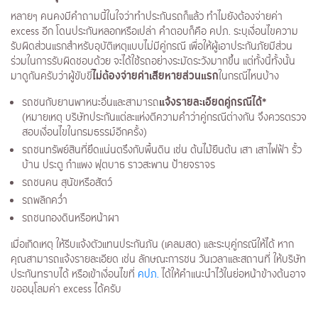
หลายๆ คนคงมีคำถามนี้ในใจว่าทำประกันรถก็แล้ว ทำไมยังต้องจ่ายค่า
excess อีก โดนประกันหลอกหรือเปล่า คำตอบก็คือ คปภ. ระบุเงื่อนไขความ
รับผิดส่วนแรกสำหรับอุบัติเหตุแบบไม่มีคู่กรณี เพื่อให้ผู้เอาประกันภัยมีส่วน
ร่วมในการรับผิดชอบด้วย จะได้ใช้รถอย่างระมัดระวังมากขึ้น แต่ทั้งนี้ทั้งนั้น
ไม่ต้องจ่ายค่าเสียหายส่วนแรก
มาดูกันครับว่าผู้ขับขี่
ในกรณีไหนบ้าง
แจ้งรายละเอียดคู่กรณีได้*
รถชนกับยานพาหนะอื่นและสามารถ
(หมายเหตุ บริษัทประกันแต่ละแห่งตีความคำว่าคู่กรณีต่างกัน จึงควรตรวจ
สอบเงื่อนไขในกรมธรรม์อีกครั้ง)
รถชนทรัพย์สินที่ยึดแน่นตรึงกับพื้นดิน เช่น ต้นไม้ยืนต้น เสา เสาไฟฟ้า รั้ว
บ้าน ประตู กำแพง ฟุตบาธ ราวสะพาน ป้ายจราจร
รถชนคน สุนัขหรือสัตว์
รถพลิกคว่ำ
รถชนกองดินหรือหน้าผา
เมื่อเกิดเหตุ ให้รีบแจ้งตัวแทนประกันภัน (เคลมสด) และระบุคู่กรณีให้ได้ หาก
คุณสามารถแจ้งรายละเอียด เช่น ลักษณะการชน วันเวลาและสถานที่ ให้บริษัท
ประกันทราบได้ หรือเข้าเงื่อนไขที่
คปภ.
ได้ให้คำแนะนำไว้ในย่อหน้าข้างต้นอาจ
ขออนุโลมค่า excess ได้ครับ