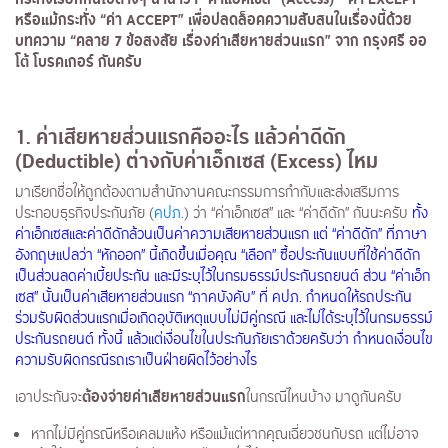
หรือแม้กระทั่ง “ค่า
ACCEPT
” เพื่อปลดล็อคความสับสนในเรื่องนี้ด้วย
บทความ “คลาย
7
ข้อสงสัย เรื่องค่าเสียหายส่วนแรก” จาก กรุงศรี ออ
โต้ โบรคเกอร์ กันครับ
1
.
ค่าเสียหายส่วนแรกคืออะไร แล้วค่าดีดัก
(
Deductible
) ต่างกับค่าเอ็กเซส (
Excess
) ไหม
มาเรียกชื่อให้ถูกต้องตามสำนักงานคณะกรรมการกำกับและส่งเสริมการ
ประกอบธุรกิจประกันภัย (
คปภ.
) ว่า “ค่าเอ็กเซส” และ “ค่าดีดัก” กันนะครับ
ทั้ง
ค่าเอ็กเซสและค่าดีดักล้วนเป็นค่าความเสียหายส่วนแรก แต่ “ค่าดีดัก” ที่ภาษา
อังกฤษแปลว่า “หักออก” นี้เกิดขึ้นเมื่อคุณ “เลือก” ซื้อประกันแบบที่ใช้ค่าดีดัก
เป็นส่วนลดค่าเบี้ยประกัน และมีระบุไว้ในกรมธรรม์ประกันรถยนต์ ส่วน “ค่าเอ็ก
เซส” นั้นเป็นค่าเสียหายส่วนแรก “ภาคบังคับ” ที่
คปภ.
กำหนดให้รถประกัน
ร่วมรับผิดส่วนแรกเมื่อเกิดอุบัติเหตุแบบไม่มีคู่กรณี และไม่ได้ระบุไว้ในกรมธรรม์
ประกันรถยนต์ ทั้งนี้ แล้วแต่เงื่อนไขในประกันภัยเราด้วยครับว่า กำหนดเงื่อนไข
ความรับผิดกรณีรถเราเป็นฝ่ายผิดไว้อย่างไร
ต้องจ่ายค่าเสียหายส่วนแรก
เอาประกันจะ
ในกรณีไหนบ้าง มาดูกันครับ
หากไม่มีคู่กรณีหรือเคลมแห้ง หรือแม้แต่หากคุณเฉี่ยวชนกับรถ แต่ไม่อาจ