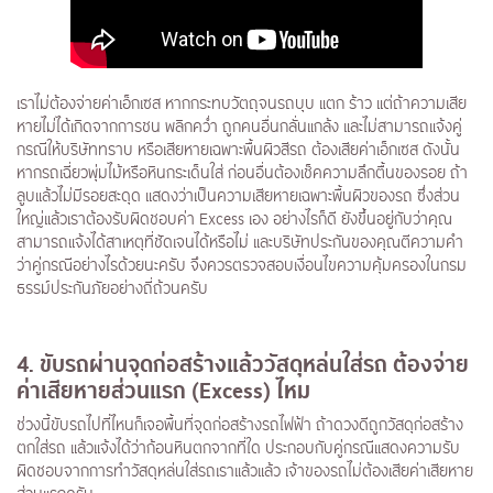
เราไม่ต้องจ่ายค่าเอ็กเซส หากกระทบวัตถุจนรถบุบ แตก ร้าว แต่ถ้าความเสีย
หายไม่ได้เกิดจากการชน พลิกคว่ำ ถูกคนอื่นกลั่นแกล้ง และไม่สามารถแจ้งคู่
กรณีให้บริษัททราบ หรือเสียหายเฉพาะพื้นผิวสีรถ ต้องเสียค่าเอ็กเซส ดังนั้น
หากรถเฉี่ยวพุ่มไม้หรือหินกระเด็นใส่ ก่อนอื่นต้องเช็คความลึกตื้นของรอย ถ้า
ลูบแล้วไม่มีรอยสะดุด แสดงว่าเป็นความเสียหายเฉพาะพื้นผิวของรถ ซึ่งส่วน
ใหญ่แล้วเราต้องรับผิดชอบค่า Excess เอง อย่างไรก็ดี ยังขึ้นอยู่กับว่าคุณ
สามารถแจ้งได้สาเหตุที่ชัดเจนได้หรือไม่ และบริษัทประกันของคุณตีความคำ
ว่าคู่กรณีอย่างไรด้วยนะครับ จึงควรตรวจสอบเงื่อนไขความคุ้มครองในกรม
ธรรม์ประกันภัยอย่างถี่ถ้วนครับ
4
. ขับรถผ่านจุดก่อสร้างแล้ววัสดุหล่นใส่รถ ต้องจ่าย
ค่าเสียหายส่วนแรก (
Excess
) ไหม
ช่วงนี้ขับรถไปที่ไหนก็เจอพื้นที่จุดก่อสร้างรถไฟฟ้า ถ้าดวงดีถูกวัสดุก่อสร้าง
ตกใส่รถ แล้วแจ้งได้ว่าก้อนหินตกจากที่ใด ประกอบกับคู่กรณีแสดงความรับ
ผิดชอบจากการทำวัสดุหล่นใส่รถเราแล้วแล้ว เจ้าของรถไม่ต้องเสียค่าเสียหาย