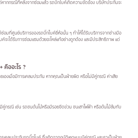
ต่หากกรณีที่หลังจากซ่อมแล้ว รถบิ๊กไบค์เกิดความขัดข้อง บริษัทประกันจะ
ซ่อมที่ศูนย์บริการของรถบิ๊กไบค์ยี่ห้อนั้น ๆ ทำให้ได้รับบริการจากช่างมือ
ิ๊กไบค์จะได้รับการซ่อมแซมด้วยอะไหล่แท้อย่างถูกต้อง และมีประสิทธิภาพ แต่
+ คืออะไร ?
ยเองเมื่อมีการเคลมประกัน หากคุณเป็นฝ่ายผิด หรือไม่มีคู่กรณี ค่าเสีย
่มีคู่กรณี เช่น รถชนต้นไม้หรือมีรอยขีดข่วน ชนเสาไฟฟ้า หรือต้นไม้ล้มทับ
ารเคลมประกันรถบิ๊กไบค์ ซึ่งเกิดจากอุบัติเหตุแบบมีคู่กรณี และเราเป็นฝ่าย