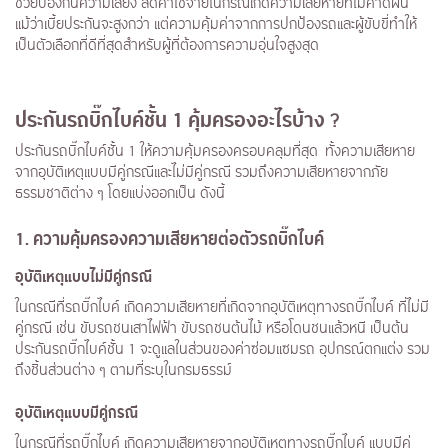
ช่วยป้องกันความเสี่ยง ลดค่าใช้จ่ายในกรณีเกิดความเสียหายที่ไม่คาดฝัน
แม้ว่าเบี้ยประกันจะสูงกว่า แต่ความคุ้มค่าจากการปกป้องรถและผู้ขับขี่ทำให้
เป็นตัวเลือกที่ดีที่สุดสำหรับผู้ที่ต้องการความอุ่นใจสูงสุด
ประกันรถบิ๊กไบค์ชั้น 1 คุ้มครองอะไรบ้าง
?
ประกันรถบิ๊กไบค์ชั้น 1 ให้ความคุ้มครองครอบคลุมที่สุด ทั้งความเสียหาย
จากอุบัติเหตุแบบมีคู่กรณีและไม่มีคู่กรณี รวมถึงความเสียหายจากภัย
ธรรมชาติต่าง ๆ โดยแบ่งออกเป็น ดังนี้
1. ความคุ้มครองความเสียหายต่อตัวรถบิ๊กไบค์
อุบัติเหตุแบบไม่มีคู่กรณี
ในกรณีที่รถบิ๊กไบค์ เกิดความเสียหายที่เกิดจากอุบัติเหตุทางรถบิ๊กไบค์ ที่ไม่มี
คู่กรณี เช่น ขับรถชนเสาไฟฟ้า ขับรถชนต้นไม้ หรือโดนชนแล้วหนี เป็นต้น
ประกันรถบิ๊กไบค์ชั้น 1 จะดูแลในส่วนของค่าซ่อมแซมรถ อุปกรณ์ตกแต่ง รวม
ถึงชิ้นส่วนต่าง ๆ ตามที่ระบุในกรมธรรม์
อุบัติเหตุแบบมีคู่กรณี
ในกรณีที่รถบิ๊กไบค์ เกิดความเสียหายจากอุบัติเหตุทางรถบิ๊กไบค์ แบบมีคู่