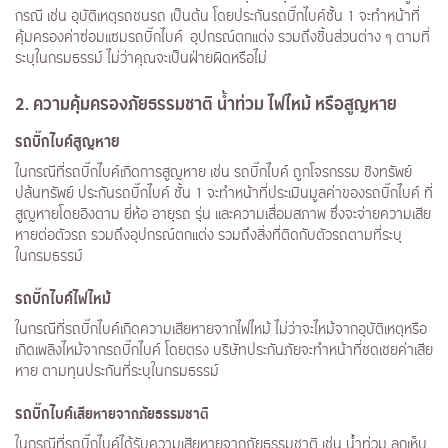
กรณี เช่น อุบัติเหตุรถชนรถ เป็นต้น โดยประกันรถบิ๊กไบค์ชั้น 1 จะทำหน้าที่
คุ้มครองค่าซ่อมแซมรถบิ๊กไบค์ อุปกรณ์ตกแต่ง รวมถึงชิ้นส่วนต่าง ๆ ตามที่
ระบุในกรมธรรม์ ไม่ว่าคุณจะเป็นฝ่ายผิดหรือไม่
2. ความคุ้มครองภัยธรรมชาติ น้ำท่วม ไฟไหม้ หรือสูญหาย
รถบิ๊กไบค์สูญหาย
ในกรณีที่รถบิ๊กไบค์เกิดการสูญหาย เช่น รถบิ๊กไบค์ ถูกโจรกรรม ชิงทรัพย์
ปล้นทรัพย์ ประกันรถบิ๊กไบค์ ชั้น 1 จะทำหน้าที่ประเมินมูลค่าของรถบิ๊กไบค์ ที่
สูญหายโดยอิงตาม ยี่ห้อ อายุรถ รุ่น และความเสื่อมสภาพ ซึ่งจะจ่ายความเสีย
หายต่อตัวรถ รวมถึงอุปกรณ์ตกแต่ง รวมถึงสิ่งที่ติดกับตัวรถตามที่ระบุ
ในกรมธรรม์
รถบิ๊กไบค์ไฟไหม้
ในกรณีที่รถบิ๊กไบค์เกิดความเสียหายจากไฟไหม้ ไม่ว่าจะไหม้จากอุบัติเหตุหรือ
เกิดเพลิงไหม้จากรถบิ๊กไบค์ โดยตรง บริษัทประกันภัยจะทำหน้าที่ชดเชยค่าเสีย
หาย ตามทุนประกันที่ระบุในกรมธรรม์
รถบิ๊กไบค์
เสียหายจากภัยธรรมชาติ
ในกรณีที่รถบิ๊กไบค์ได้รับความเสียหายจากภัยธรรมชาติ เช่น น้ำท่วม ลูกเห็บ